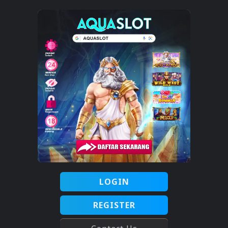
LOGIN
REGISTER