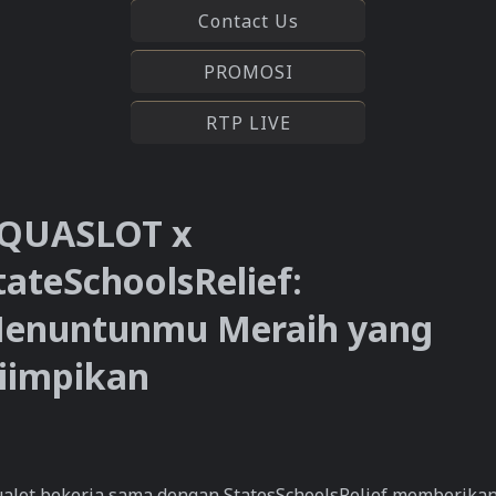
Contact Us
PROMOSI
RTP LIVE
QUASLOT x
tateSchoolsRelief:
enuntunmu Meraih yang
iimpikan
alot bekerja sama dengan StatesSchoolsRelief memberika