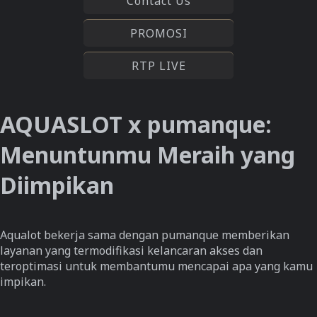
Contact Us
PROMOSI
RTP LIVE
AQUASLOT x pumanque:
Menuntunmu Meraih yang
Diimpikan
Aqualot bekerja sama dengan pumanque memberikan
layanan yang termodifikasi kelancaran akses dan
teroptimasi untuk membantumu mencapai apa yang kamu
impikan.