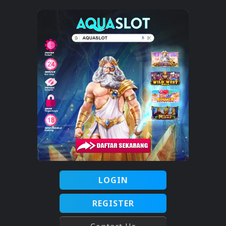
LOGIN
REGISTER