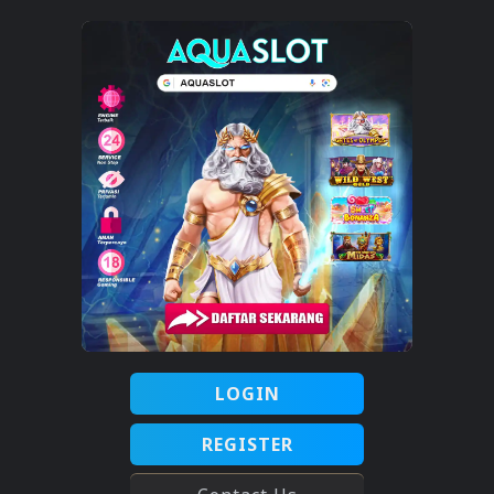
LOGIN
REGISTER