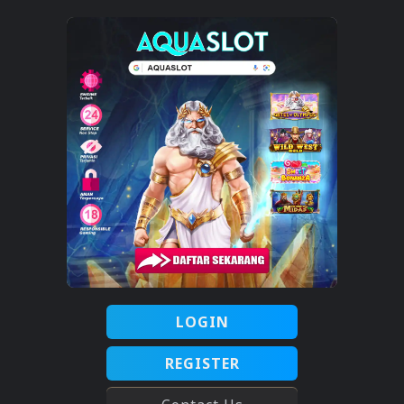
LOGIN
REGISTER