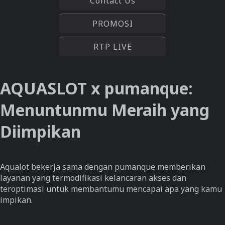
Contact Us
PROMOSI
RTP LIVE
AQUASLOT x pumanque:
Menuntunmu Meraih yang
Diimpikan
Aqualot bekerja sama dengan pumanque memberikan
layanan yang termodifikasi kelancaran akses dan
teroptimasi untuk membantumu mencapai apa yang kamu
impikan.