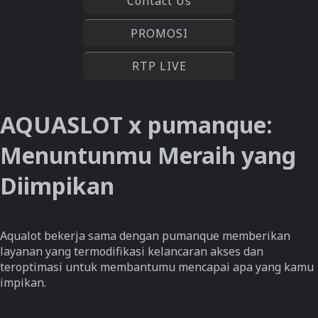
Contact Us
PROMOSI
RTP LIVE
AQUASLOT x pumanque:
Menuntunmu Meraih yang
Diimpikan
Aqualot bekerja sama dengan pumanque memberikan
layanan yang termodifikasi kelancaran akses dan
teroptimasi untuk membantumu mencapai apa yang kamu
impikan.