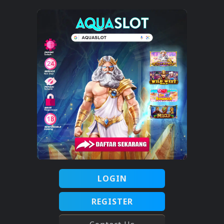
LOGIN
REGISTER